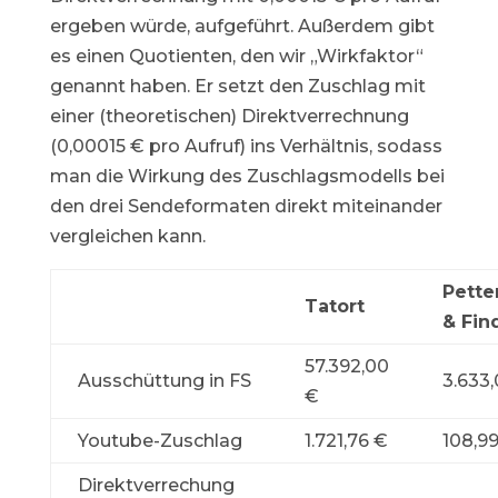
ergeben würde, aufgeführt. Außerdem gibt
es einen Quotienten, den wir „Wirkfaktor“
genannt haben. Er setzt den Zuschlag mit
einer (theoretischen) Direktverrechnung
(0,00015 € pro Aufruf) ins Verhältnis, sodass
man die Wirkung des Zuschlagsmodells bei
den drei Sendeformaten direkt miteinander
vergleichen kann.
Pette
Tatort
& Fin
57.392,00
Ausschüttung in FS
3.633
€
Youtube-Zuschlag
1.721,76 €
108,9
Direktverrechung