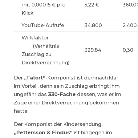
mit 0,00015 € pro
5,22 €
360,0
Klick
YouTube-Aufrufe
34.800
2.400
Wirkfaktor
(Verhältnis
329,84
0,30
Zuschlag zu
Direktverrechnung)
Der
„Tatort“
-Komponist ist demnach klar
im Vorteil, denn sein Zuschlag erbringt ihm
ungefähr das
330-Fache
dessen, was er im
Zuge einer Direktverrechnung bekommen
hätte.
Der Komponist der Kindersendung
„Pettersson & Findus“
ist hingegen im