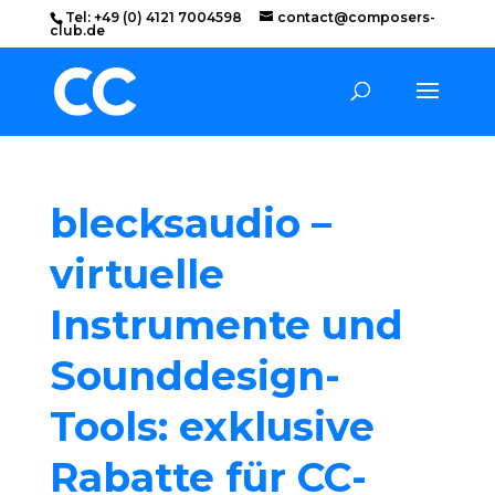
Tel: +49 (0) 4121 7004598
contact@composers-
club.de
blecksaudio –
virtuelle
Instrumente und
Sounddesign-
Tools: exklusive
Rabatte für CC-