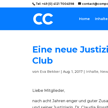
Tel: +49 (0) 4121 7004598
contact@compo
Home
Inhalte
Eine neue Justiz
Club
von
Eva Bekker
|
Aug. 1, 2017
|
Inhalte
,
New
Liebe Mitglieder,
nach acht Jahren enger und guter Zu
und seiner Justiziarin, Dr. Claudia Ros