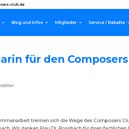
sers-club.de
Blog und Infos
Mitglieder
Service / Rabatte
iarin für den Composers
sletter
sammenarbeit trennen sich die Wege des Composers Cl
sbach. Wir danken Frau Dr. Rossbach für ihren fachlichen